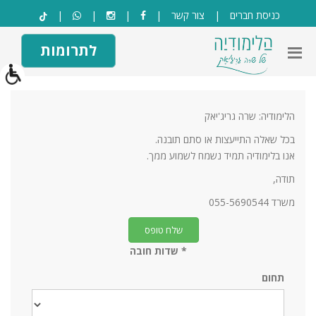
בְּאֲתָר
כניסת חברים
|
צור קשר
|
|
|
|
זֶה
מֻפְעֶלֶת
לתרומות
מַעֲרֶכֶת
"המרכז
הישראלי
לְהַנְגָּשָׁת
הלימודיה: שרה גריג'יאק
אָתָרִים".
הַמְּסַיַּעַת
בכל שאלה התייעצות או סתם תובנה.
לִנְגִישׁוּת
אנו בלימודיה תמיד נשמח לשמוע ממך.
הָאֲתָר.
תודה,
לִפְתִיחַת
משרד 055-5690544
תַּפְרִיט
הֵנְּגִישׁוּת
לְחַץ
* שדות חובה
ALT+0
תחום