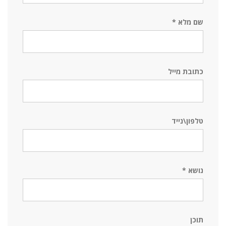
שם מלא
*
כתובת מייל
טלפון\נייד
נושא
*
תוכן