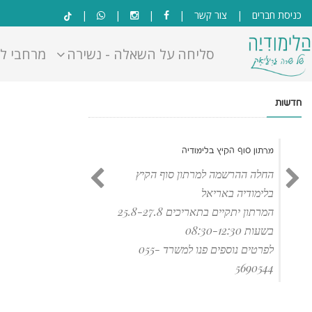
בְּאֲתָר
כניסת חברים
|
צור קשר
|
|
|
|
זֶה
מֻפְעֶלֶת
סליחה על השאלה - נשירה
מרחבי ל
מַעֲרֶכֶת
"המרכז
הישראלי
חדשות
לְהַנְגָּשָׁת
אָתָרִים".
הַמְּסַיַּעַת
מרתון סוף הקיץ בלימודיה
לִנְגִישׁוּת
הָאֲתָר.
החלה ההרשמה למרתון סוף הקיץ
לִפְתִיחַת
בלימודיה באריאל
תַּפְרִיט
המרתון יתקיים בתאריכים 25.8-27.8
הֵנְּגִישׁוּת
בשעות 08:30-12:30
לְחַץ
ALT+0
לפרטים נוספים פנו למשרד 055-
5690544