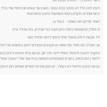
לחזור להתחלה… לתחילת המסע הזה.
להבין למה הילד לא תפקד בבית הספר. האם בשל קשיים חברתיים? אולי בגלל 
כראוי ואחרים נתקלים בקושי משמעותי בהיבט ההתנהגותי.
לאחר שדייקנו את האתגר - נטפל בו.
זה החלק המשמעותי ביותר! ניתן מענה כפי שנדרש, כמו שהילד צריך.
ילד שקשה לו ולא מטופל עלול להפוך להיות תלמיד נושר.
אני מזכירה כמו תמיד שלרשויות יש תקציבים מכובדים לסיוע בתחומים אלו לת
במקביל למענה ולטיפול נתחיל לייצר סדר יום, גם אם בבית ונחפש דרכים בהם ה
ללמוד ) התנדבויות, ביקורים משפחתיים משימות בבית ועוד שלל רעיונות שימלא
גם את ההיבט הלימודי לא נשחרר, יש המון אתרים לימודיים שאיתם ניתן להתקד