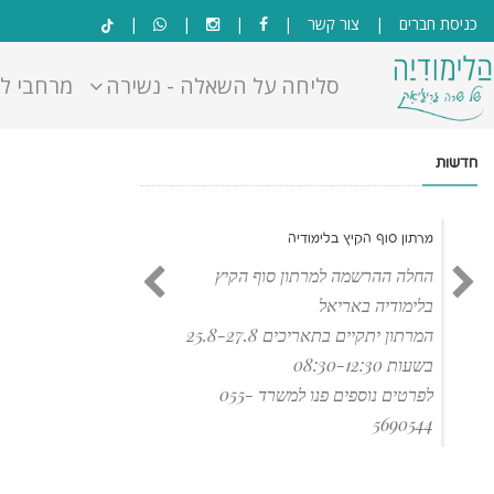
בְּאֲתָר
כניסת חברים
|
צור קשר
|
|
|
|
זֶה
מֻפְעֶלֶת
סליחה על השאלה - נשירה
מרחבי ל
מַעֲרֶכֶת
"המרכז
הישראלי
חדשות
לְהַנְגָּשָׁת
אָתָרִים".
הַמְּסַיַּעַת
מרתון סוף הקיץ בלימודיה
לִנְגִישׁוּת
הָאֲתָר.
החלה ההרשמה למרתון סוף הקיץ
לִפְתִיחַת
בלימודיה באריאל
תַּפְרִיט
המרתון יתקיים בתאריכים 25.8-27.8
הֵנְּגִישׁוּת
בשעות 08:30-12:30
לְחַץ
ALT+0
לפרטים נוספים פנו למשרד 055-
5690544